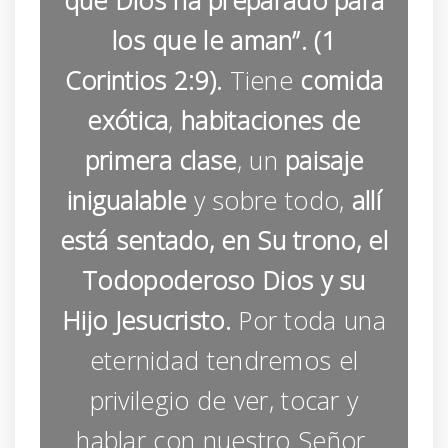
que Dios ha preparado para
los que le aman”. (1
Corintios 2:9).
Tiene
comida
exótica
,
habitaciones de
primera clase
, un
paisaje
inigualable
y sobre todo,
allí
está sentado, en Su trono, el
Todopoderoso Dios y su
Hijo Jesucristo.
Por toda una
eternidad tendremos el
privilegio de ver, tocar y
hablar con nuestro Señor.