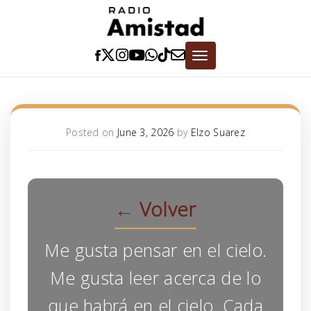
Skip
to
content
Toggle
navigation
Posted on
June 3, 2026
by
Elzo Suarez
← Volver
Me gusta pensar en el cielo.
Me gusta leer acerca de lo
que habrá en el cielo. Cada