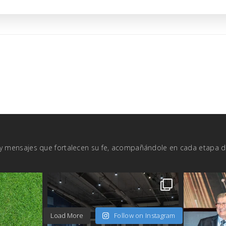
a y mensajes que fortalecen su fe, acompañándole en cada etapa 
Load More
Follow on Instagram