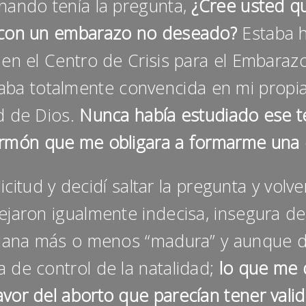
enando tenía la pregunta,
¿Cree usted qu
r con un embarazo no deseado?
Estaba h
 en el Centro de Crisis para el Embaraz
aba totalmente convencida en mi propi
d de Dios.
Nunca había estudiado ese te
món que me obligara a formarme una op
itud y decidí saltar la pregunta y volver
ejaron igualmente indecisa, insegura de
tiana más o menos “madura” y aunque 
 de control de la natalidad;
lo que me 
vor del aborto que parecían tener vali