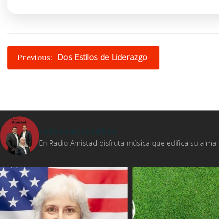
Post
Dos Estilos de Liderazgo
Previous:
navigation
radioamistadhtx
En Radio Amistad disfruta música que edifica su alm