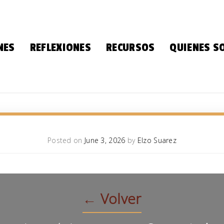
Skip
to
content
NES
REFLEXIONES
RECURSOS
QUIENES 
Posted on
June 3, 2026
by
Elzo Suarez
← Volver