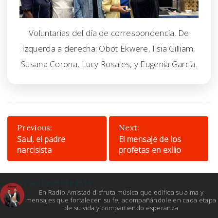
Voluntarias del día de correspondencia. De
izquerda a derecha: Obot Ekwere, Ilsia Gilliam,
Susana Corona, Lucy Rosales, y Eugenia García.
Post
Previous:
Next:
navigation
Saul, el padre
El mensaje de los
narcisista
profetas en exilio
radioamistadhtx
En Radio Amistad disfruta música que edifica su alma y
mensajes que fortalecen su fe, acompañándole en cada etapa
de su vida y compartiendo esperanza