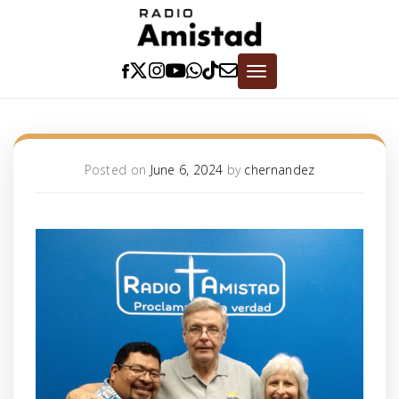
Skip
to
content
Toggle
navigation
Posted on
June 6, 2024
by
chernandez