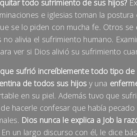
quitar todo sufrimiento de sus hijos?
Ex
inaciones e iglesias toman la postura 
que se lo piden con mucha fe. Otros se
 no alivia el sufrimiento humano. Exam
 para ver si Dios alivió su sufrimient
 que sufrió increíblemente todo tipo d
entina de todos sus hijos
y una
enferm
table en su piel. Además tuvo que sufri
de hacerle confesar que había pecado e
males.
Dios nunca le explica a Job la raz
.
En un largo discurso con él, le dice bá