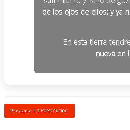
sufrimiento y lleno de goz
de los ojos de ellos; y ya 
En esta tierra tendr
nueva en l
Post
La Persecución
Previous:
navigation